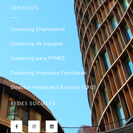
SERVICIOS
Coaching Empresarial
Coaching de Equipos
Coaching para PYMES
Coaching Empresas Familiares
Director Financiero Externo (CFO)
REDES SOCIALES