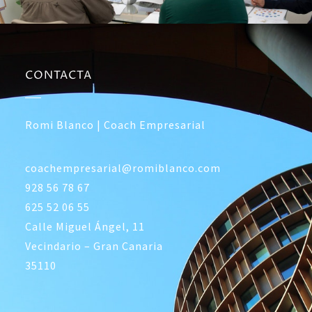
CONTACTA
Romi Blanco | Coach Empresarial
coachempresarial@romiblanco.com
928 56 78 67
625 52 06 55
Calle Miguel Ángel, 11
Vecindario – Gran Canaria
35110