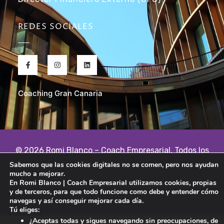
REDES SOCIALES
Coaching Gran Canaria
© 2026 Romi Blanco – Coach Empresarial. Todos los
derechos reservados.
Sabemos que las cookies digitales no se comen, pero nos ayudan
mucho a mejorar.
En Romi Blanco | Coach Empresarial utilizamos cookies, propias
Aviso Legal
Política de privacidad
Política de cookies
y de terceros, para que todo funcione como debe y entender cómo
navegas y así conseguir mejorar cada día.
Tú eliges:
¿Aceptas todas y sigues navegando sin preocupaciones, de