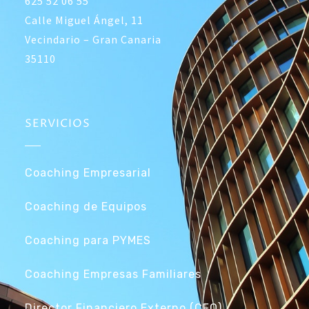
625 52 06 55
Calle Miguel Ángel, 11
Vecindario – Gran Canaria
35110
SERVICIOS
Coaching Empresarial
Coaching de Equipos
Coaching para PYMES
Coaching Empresas Familiares
Director Financiero Externo (CFO)